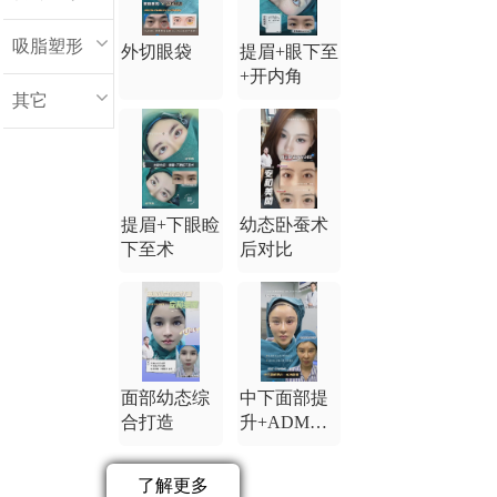
吸脂塑形
外切眼袋
提眉+眼下至
+开内角
其它
提眉+下眼睑
幼态卧蚕术
下至术
后对比
面部幼态综
中下面部提
合打造
升+ADM卧
蚕
了解更多