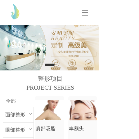
T
T
o
o
g
g
g
g
l
l
e
e
n
n
a
a
v
v
i
i
g
g
整形项目
a
a
t
PROJECT SERIES
t
i
i
o
o
全部
n
n
面部整形
肩部吸脂
丰额头
眼部整形