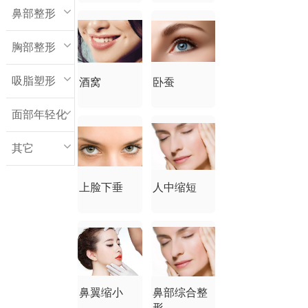
鼻部整形
胸部整形
吸脂塑形
酒窝
卧蚕
面部年轻化
其它
上脸下垂
人中缩短
鼻翼缩小
鼻部综合整
形