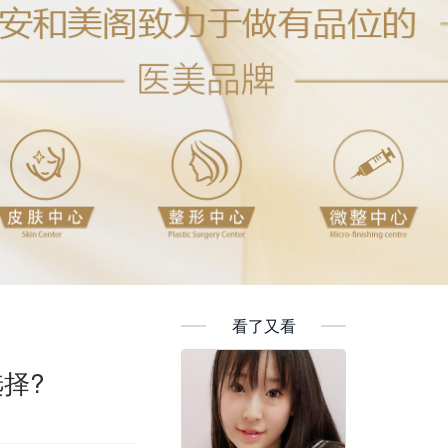
看了又看
择?