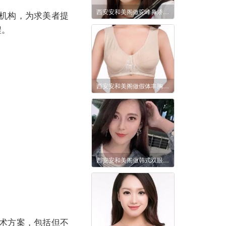
西安安和美阁做驼峰鼻矫正价格贵不贵?会不会留疤?
机构，为求美者提
程。
西安安和美阁做假体丰胸好不好?术后怎么护理恢复得比较好?
西安安和美阁做韩式双眼皮怎么样?要多少钱?
术方案，包括但不