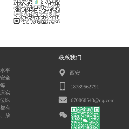
联系我们
水平
西安
安全
每一
18789662791
床实
位医
670868543@qq.com
都有
、放