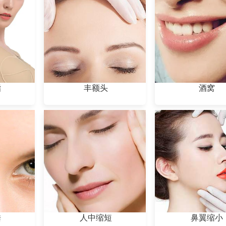
脂
丰额头
酒窝
垂
人中缩短
鼻翼缩小