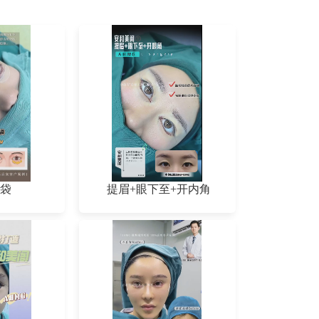
袋
提眉+眼下至+开内角