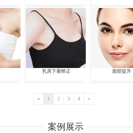
造
乳房下垂矫正
面部提升
«
1
2
3
4
»
案例展示