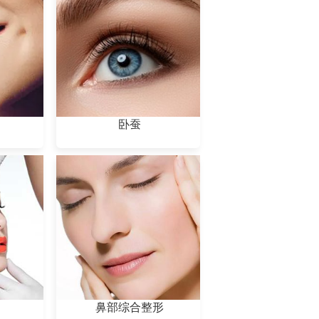
卧蚕
鼻部综合整形