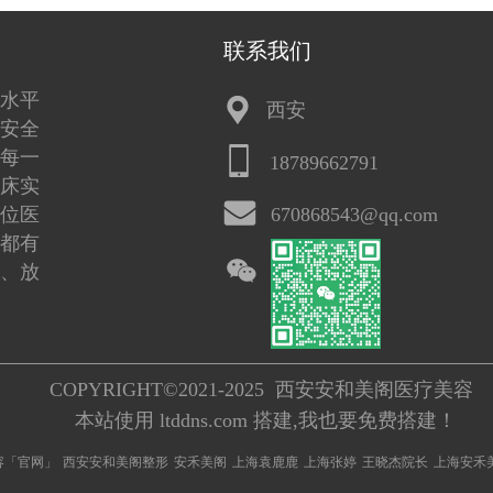
联系我们
水平
西安
安全
每一
18789662791
床实
位医
670868543@qq.com
都有
、放
COPYRIGHT©2021-2025  西安安和美阁医疗美容
本站使用 ltddns.com 搭建,我也要免费搭建！
容「官网」
西安安和美阁整形
安禾美阁
上海袁鹿鹿
上海张婷
王晓杰院长
上海安禾