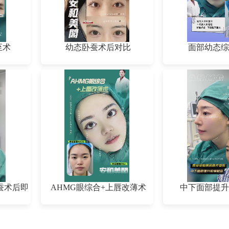
至术
幼态卧蚕术后对比
面部幼态综
蚕术后即
AHMG眼综合+上唇改薄术
中下面部提升