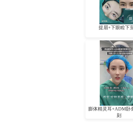
提眉+下眼睑下
膨体精灵耳+ADM卧
刻