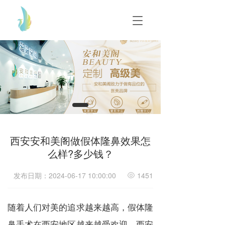
T
T
o
o
g
g
g
g
l
l
e
e
n
n
a
a
v
v
i
i
g
g
a
a
t
西安安和美阁做假体隆鼻效果怎
t
i
么样?多少钱？
i
o
o
n
n
发布日期：2024-06-17 10:00:00
1451
随着人们对美的追求越来越高，假体隆
鼻手术在西安地区越来越受欢迎。西安