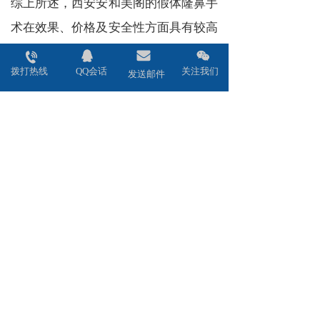
综上所述，西安安和美阁的假体隆鼻手
术在效果、价格及安全性方面具有较高
的专业性和可靠性。求美者应根据自身
拨打热线
QQ会话
关注我们
情况选择正规的医疗机构和经验丰富的
发送邮件
医生团队，并在医生指导下进行手术和
术后护理，以实现美丽的梦想。同时，
我们也要认识到任何手术都有风险，理
性看待整形美容，避免盲目跟风，追求
不切实际的美丽标准。希望每一位求美
者都能在西安安和美阁获得满意的效
果，迈向美丽与自信的人生道路。
假体隆鼻