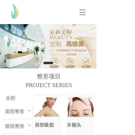
T
T
o
o
g
g
g
g
l
l
e
e
n
n
a
a
v
v
i
i
g
g
整形项目
a
a
t
PROJECT SERIES
t
i
i
o
o
全部
n
n
面部整形
肩部吸脂
丰额头
眼部整形