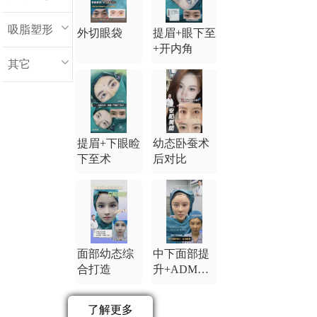
吸脂塑形
外切眼袋
提眉+眼下至
+开内角
其它
提眉+下眼睑
幼态卧蚕术
下至术
后对比
面部幼态综
中下面部提
合打造
升+ADM卧
蚕
了解更多