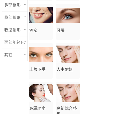
鼻部整形
胸部整形
吸脂塑形
酒窝
卧蚕
面部年轻化
其它
上脸下垂
人中缩短
鼻翼缩小
鼻部综合整
形