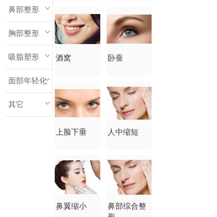
鼻部整形
胸部整形
吸脂塑形
酒窝
卧蚕
面部年轻化
其它
上脸下垂
人中缩短
鼻翼缩小
鼻部综合整
形