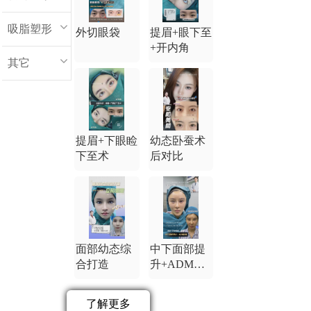
吸脂塑形
外切眼袋
提眉+眼下至
+开内角
其它
提眉+下眼睑
幼态卧蚕术
下至术
后对比
面部幼态综
中下面部提
合打造
升+ADM卧
蚕
了解更多