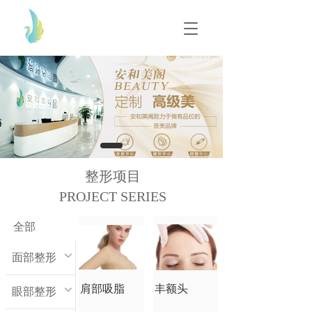
T
T
o
o
g
g
g
g
l
l
e
e
n
n
a
a
v
v
i
i
g
g
整形项目
a
a
t
PROJECT SERIES
t
i
i
o
o
全部
n
n
面部整形
肩部吸脂
丰额头
眼部整形