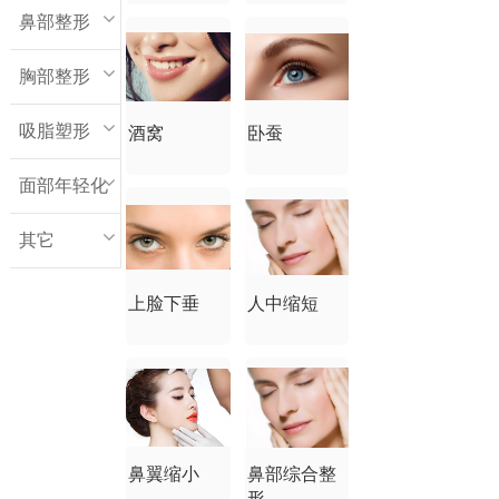
鼻部整形
胸部整形
吸脂塑形
酒窝
卧蚕
面部年轻化
其它
上脸下垂
人中缩短
鼻翼缩小
鼻部综合整
形