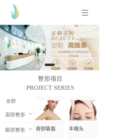
T
T
o
o
g
g
g
g
l
l
e
e
n
n
a
a
v
v
i
i
g
g
整形项目
a
a
t
PROJECT SERIES
t
i
i
o
o
全部
n
n
面部整形
肩部吸脂
丰额头
眼部整形