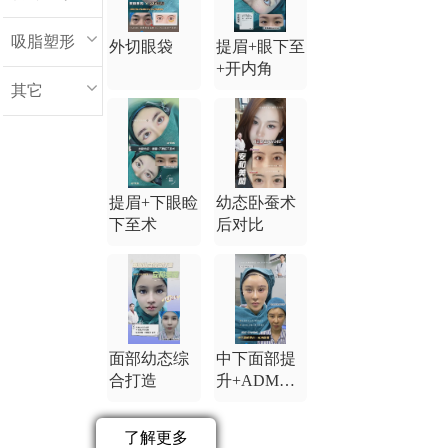
吸脂塑形
外切眼袋
提眉+眼下至
+开内角
其它
提眉+下眼睑
幼态卧蚕术
下至术
后对比
面部幼态综
中下面部提
合打造
升+ADM卧
蚕
了解更多