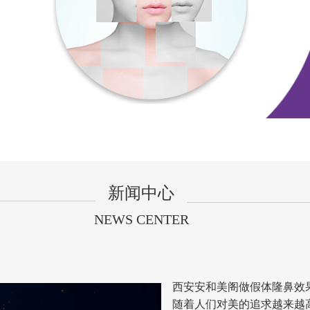
新闻中心
NEWS CENTER
西安安和美阁做假体隆鼻效
随着人们对美的追求越来越