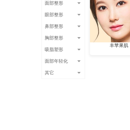
面部整形
眼部整形
鼻部整形
胸部整形
丰苹果肌
吸脂塑形
面部年轻化
其它