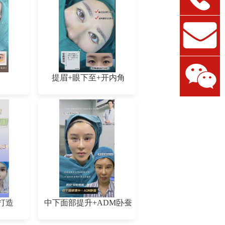
提眉+眼下至+开内角
打造
中下面部提升+ADM卧蚕