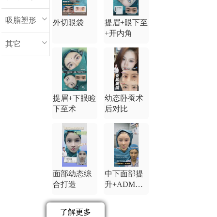
吸脂塑形
外切眼袋
提眉+眼下至
+开内角
其它
提眉+下眼睑
幼态卧蚕术
下至术
后对比
面部幼态综
中下面部提
合打造
升+ADM卧
蚕
了解更多