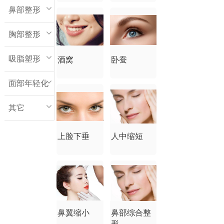
鼻部整形
胸部整形
吸脂塑形
酒窝
卧蚕
面部年轻化
其它
上脸下垂
人中缩短
鼻翼缩小
鼻部综合整
形