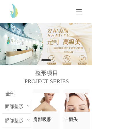
T
T
o
o
g
g
g
g
l
l
e
e
n
n
a
a
v
v
i
i
g
g
整形项目
a
a
t
PROJECT SERIES
t
i
i
o
o
全部
n
n
面部整形
肩部吸脂
丰额头
眼部整形