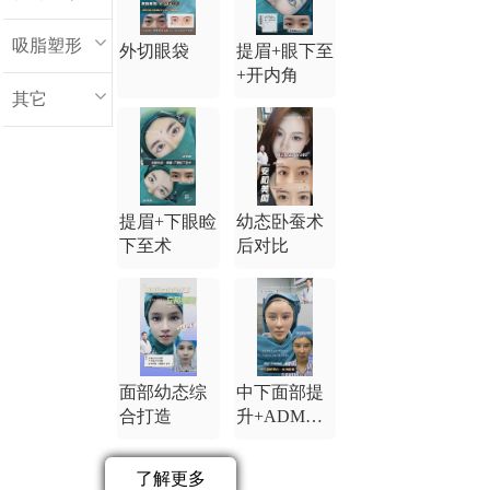
吸脂塑形
外切眼袋
提眉+眼下至
+开内角
其它
提眉+下眼睑
幼态卧蚕术
下至术
后对比
面部幼态综
中下面部提
合打造
升+ADM卧
蚕
了解更多