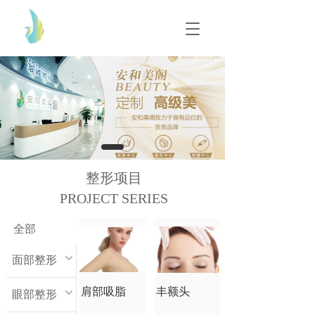
T
T
o
o
g
g
g
g
l
l
e
e
n
n
a
a
v
v
i
i
g
g
整形项目
a
a
t
PROJECT SERIES
t
i
i
o
o
全部
n
n
面部整形
肩部吸脂
丰额头
眼部整形