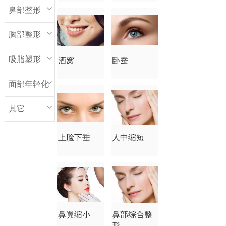
鼻部整形
胸部整形
吸脂塑形
酒窝
卧蚕
面部年轻化
其它
上脸下垂
人中缩短
鼻翼缩小
鼻部综合整
形