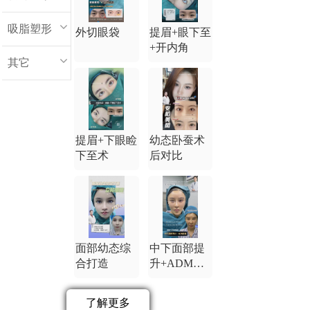
吸脂塑形
外切眼袋
提眉+眼下至
+开内角
其它
提眉+下眼睑
幼态卧蚕术
下至术
后对比
面部幼态综
中下面部提
合打造
升+ADM卧
蚕
了解更多