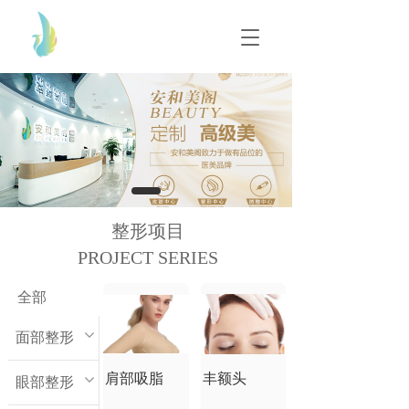
T
T
o
o
g
g
g
g
l
l
e
e
n
n
a
a
v
v
i
i
g
g
整形项目
a
a
t
PROJECT SERIES
t
i
i
o
o
全部
n
n
面部整形
肩部吸脂
丰额头
眼部整形