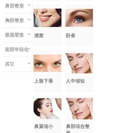
鼻部整形
胸部整形
吸脂塑形
酒窝
卧蚕
面部年轻化
其它
上脸下垂
人中缩短
鼻翼缩小
鼻部综合整
形