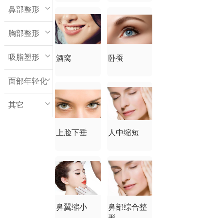
鼻部整形
胸部整形
吸脂塑形
酒窝
卧蚕
面部年轻化
其它
上脸下垂
人中缩短
鼻翼缩小
鼻部综合整
形