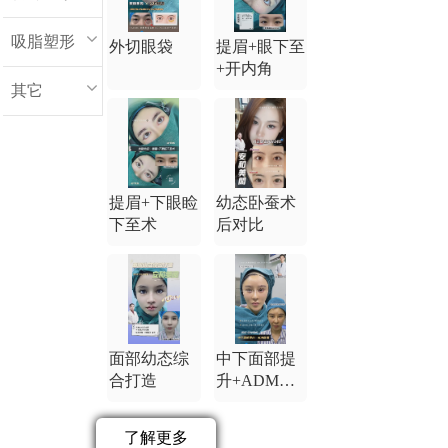
吸脂塑形
外切眼袋
提眉+眼下至
+开内角
其它
提眉+下眼睑
幼态卧蚕术
下至术
后对比
面部幼态综
中下面部提
合打造
升+ADM卧
蚕
了解更多