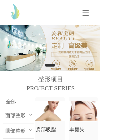
T
T
o
o
g
g
g
g
l
l
e
e
n
n
a
a
v
v
i
i
g
g
整形项目
a
a
t
PROJECT SERIES
t
i
i
o
o
全部
n
n
面部整形
肩部吸脂
丰额头
眼部整形