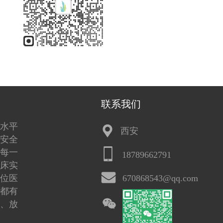
联系我们
水平
西安
安全
每一
18789662791
床实
位医
670868543@qq.com
都有
、放